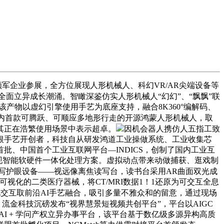
技领军企业参展，全方位展现人形机械人、科幻VR/AR尖端设备等
全面立异成长潮涌。智瞰深鉴仿实人形机械人“幻幻”、“飘飘”联
产物以虚幻引擎使用手艺为底座支持，融合8K360°编解码、
国内首款可腾跃、可顺应多地形行走的开源鸿蒙人形机械人，取
使其正在浩繁使用场景中表示超卓。
因机会器人携仿人五指工致
根手艺开创者，科技自从研发鸿道工业操做系统、工业收集芯
、中国首个工业互联网平台—INDICS，创制了国内工业互
展现智能软硬件一体化处理方案。虚拟动点带来动做捕获、逛戏制
写护眼设备——视远像离焦读写台，读书台采用AR曲面双光成
化的二类医疗器械，将CT/MRI数据1！1还原为可交互全息
人化交互取前沿AI手艺融合，吸引多量不雅众和的留意，通过现场
流金科技沉磅发布“视界慧景短视频共创平台”，平台以AIGC
AI + 学问产权立异办事平台，该平台基于数亿级多源异构高质