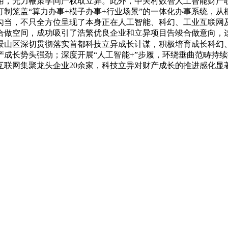
，无力鞭策学问产权取立异。此外，中关村数智人工智能财产联盟
艺，打制笼盖“算力办事+模子办事+行业场景”的一体化办事系统，
勾当，不只全方位呈现了本身正在人工智能、科幻、工业互联网
合做空间，成功吸引了浩繁优良企业和立异项目告竣合做意向，
景山区深切贯彻落实首都科技立异成长计谋，积极培育成长科幻
成长势头强劲；深度开展“人工智能+”步履，环绕垂曲范畴持
联网集聚龙头企业20余家，科技立异对财产成长的推进感化显