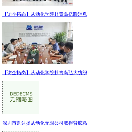
【访企拓岗】从动化学院赴青岛亿联消息
【访企拓岗】从动化学院赴青岛弘大纺织
深圳市凯达扬从动化无限公司取得背胶粘