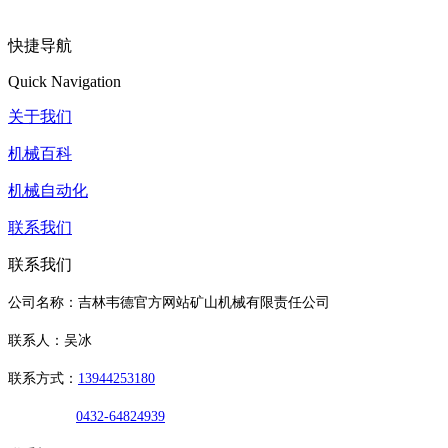
快捷导航
Quick Navigation
关于我们
机械百科
机械自动化
联系我们
联系我们
公司名称：吉林韦德官方网站矿山机械有限责任公司
联系人：吴冰
联系方式：
13944253180
0432-64824939