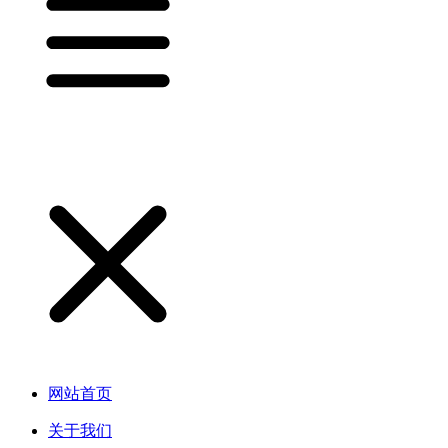
网站首页
关于我们