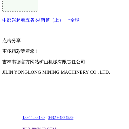
中部兴起看五省·湖南篇（上）丨“全球
点击分享
更多精彩等着您！
吉林韦德官方网站矿山机械有限责任公司
JILIN YONGLONG MINING MACHINERY CO., LTD.
公司地址：吉林市吉长南线98号
联系人：吴冰
联系电话：
13944253180
|
0432-64824939