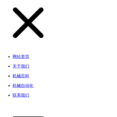
网站首页
关于我们
机械百科
机械自动化
联系我们