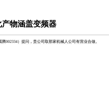
化产物涵盖变频器
威腾002334）提问，贵公司取那家机械人公司有营业合做。