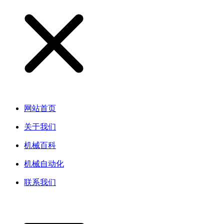
网站首页
关于我们
机械百科
机械自动化
联系我们