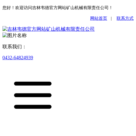
您好！欢迎访问吉林韦德官方网站矿山机械有限责任公司！
网站首页
|
联系方式
联系我们：
0432-64824939