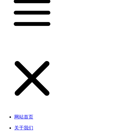
网站首页
关于我们