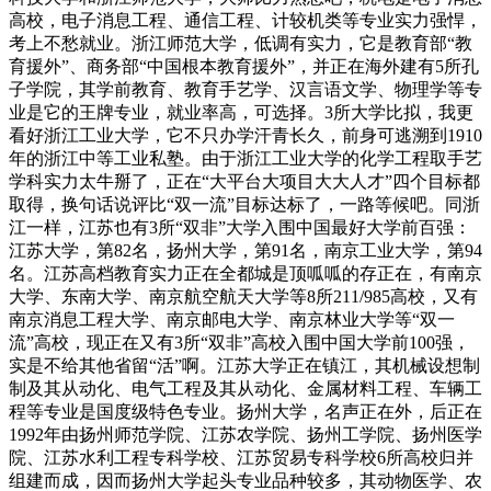
高校，电子消息工程、通信工程、计较机类等专业实力强悍，
考上不愁就业。浙江师范大学，低调有实力，它是教育部“教
育援外”、商务部“中国根本教育援外”，并正在海外建有5所孔
子学院，其学前教育、教育手艺学、汉言语文学、物理学等专
业是它的王牌专业，就业率高，可选择。3所大学比拟，我更
看好浙江工业大学，它不只办学汗青长久，前身可逃溯到1910
年的浙江中等工业私塾。由于浙江工业大学的化学工程取手艺
学科实力太牛掰了，正在“大平台大项目大大人才”四个目标都
取得，换句话说评比“双一流”目标达标了，一路等候吧。同浙
江一样，江苏也有3所“双非”大学入围中国最好大学前百强：
江苏大学，第82名，扬州大学，第91名，南京工业大学，第94
名。江苏高档教育实力正在全都城是顶呱呱的存正在，有南京
大学、东南大学、南京航空航天大学等8所211/985高校，又有
南京消息工程大学、南京邮电大学、南京林业大学等“双一
流”高校，现正在又有3所“双非”高校入围中国大学前100强，
实是不给其他省留“活”啊。江苏大学正在镇江，其机械设想制
制及其从动化、电气工程及其从动化、金属材料工程、车辆工
程等专业是国度级特色专业。扬州大学，名声正在外，后正在
1992年由扬州师范学院、江苏农学院、扬州工学院、扬州医学
院、江苏水利工程专科学校、江苏贸易专科学校6所高校归并
组建而成，因而扬州大学起头专业品种较多，其动物医学、农