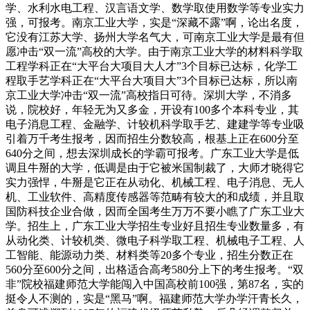
学、水利水电工程、汉言语文学、数学取使用数学等专业实力
强，可报考。南京工业大学，实是“深藏不露”啊，论出名度，
它没有江苏大学、扬州大学名气大，可南京工业大学是最有但
愿冲击“双一流”高校的大学。由于南京工业大学的材料科学取
工程学科正在“大平台大项目大人才”3个目标已达标，化学工
程取手艺学科正在“大平台大项目大”3个目标已达标，所以南
京工业大学冲击“双一流”高校指日可待。深圳大学，不消多
说，院校好，年轻无为又多金，开设有100多个本科专业，其
电子消息工程、金融学、计较机科学取手艺、建建学等专业吸
引着万千考生报考，因而招生分数较高，根基上正在600分至
640分之间，想去深圳成长的学霸可报考。广东工业大学是低
调且牛掰的大学，低调是由于它被米国制裁了，大师才晓得它
实力强悍，牛掰是它正在从动化、机械工程、电子消息、无人
机、工业软件、高精度传感器等范畴有较大的和成绩，并且取
国防科技企业合做，因而全国考生万万不要小瞧了广东工业大
学。招生上，广东工业大学招生专业好且招生专业数量多，有
从动化类、计较机类、微电子科学取工程、机械电子工程、人
工智能、能源动力类、材料类等20多个专业，招生分数正在
560分至600分之间，出格适合高考580分上下的考生报考。“双
非”院校福建师范大学能闯入中国高校前100强，第87名，实的
挺令人不测的，实是“黑马”啊。福建师范大学办学汗青长久，