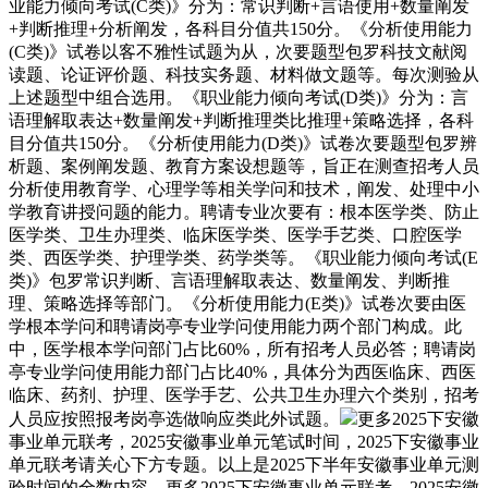
业能力倾向考试(C类)》分为：常识判断+言语使用+数量阐发
+判断推理+分析阐发，各科目分值共150分。《分析使用能力
(C类)》试卷以客不雅性试题为从，次要题型包罗科技文献阅
读题、论证评价题、科技实务题、材料做文题等。每次测验从
上述题型中组合选用。《职业能力倾向考试(D类)》分为：言
语理解取表达+数量阐发+判断推理类比推理+策略选择，各科
目分值共150分。《分析使用能力(D类)》试卷次要题型包罗辨
析题、案例阐发题、教育方案设想题等，旨正在测查招考人员
分析使用教育学、心理学等相关学问和技术，阐发、处理中小
学教育讲授问题的能力。聘请专业次要有：根本医学类、防止
医学类、卫生办理类、临床医学类、医学手艺类、口腔医学
类、西医学类、护理学类、药学类等。《职业能力倾向考试(E
类)》包罗常识判断、言语理解取表达、数量阐发、判断推
理、策略选择等部门。《分析使用能力(E类)》试卷次要由医
学根本学问和聘请岗亭专业学问使用能力两个部门构成。此
中，医学根本学问部门占比60%，所有招考人员必答；聘请岗
亭专业学问使用能力部门占比40%，具体分为西医临床、西医
临床、药剂、护理、医学手艺、公共卫生办理六个类别，招考
人员应按照报考岗亭选做响应类此外试题。
更多2025下安徽
事业单元联考，2025安徽事业单元笔试时间，2025下安徽事业
单元联考请关心下方专题。以上是2025下半年安徽事业单元测
验时间的全数内容，更多2025下安徽事业单元联考，2025安徽