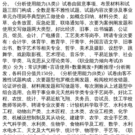
分。《分析使用能力(A类)》试卷由留意事项、布景材料和试
题三部门构成，全数是客不雅性试题。试题内容次要涉及事业
单元办理岗亭典型的工做使命，如概念归纳、材料分类、起
草、会务放置、应急处置、联络通知等。次要为案例阐发题和
使用文写做题两大类型。好比经济、旧事、出书编纂、公证
员、馆员、会计、广电播音、工艺美术等岗亭。聘请专业次要
有：会计学、体育学、教育学、汗青学、外国言语文学、旧事
出书、数字艺术等相关专业、哲学、美术及摄影、设想学、跳
舞学、戏剧取影视、艺术理论、音乐学、、平易近族学、社会
学、学类、马克思从义理论类等。《职业能力倾向考试(B
类)》分为：常识判断+言语使用+数量阐发+判断推理+分析阐
发，各科目分值共150分。《分析使用能力(B类)》试卷由客不
雅性试题构成，次要题型包罗概念阐发题、检阅校对改错题、
论证评价题、材料阐发题和写做题等。每次测验从上述题型中
组合选用。合用于事业单元天然科学类专业手艺岗亭。好比工
程、农技、统计、平易近航飞翔、关务员、尝试员、技工学校
教师等岗亭。聘请专业次要有：计较机科学取手艺、水利水电
工程、动物出产类、土木匠程、土木类、农业工程类、化学
类、机械设想制制及其从动化、建建学、农学、农业手艺类、
大气科学类、水利类、生物学、食物科学及工程、数学、水利
水电水工、天文及大气科学、统计学、物理学、手艺等。《职