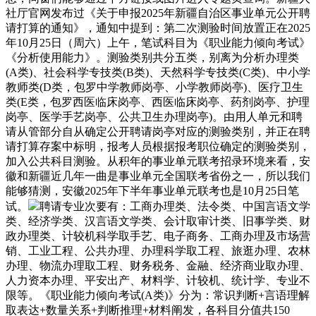
社厅官网发布过《关于申报2025年新疆自治区事业单元公开聘
请打算的通知》，通知中提到：第二次测验时间放置正在2025
年10月25日（周六）上午，笔试科目为《职业能力倾向考试》
《分析使用能力》。测验类别共分五类，别离为分析办理类
(A类)、社会科学专技类(B类)、天然科学专技类(C类)、中小学
教师类(D类，包罗中学教师岗亭、小学教师岗亭)、医疗卫生
类(E类，包罗西医临床岗亭、西医临床岗亭、药剂岗亭、护理
岗亭、医学手艺岗亭、公共卫生办理岗亭)。由用人单元和聘
请从管部分自从确定公开聘请岗亭对应的测验类别，并正在聘
请打算存案中标明，报考人员根据报考职位确定的测验类别，
加入公共科目测验。从积年的事业单元联考招录环境来看，安
徽和新疆近几年一曲是事业单元全国联考省份之一，所以我们
能够猜测，安徽2025年下半年事业单元联考也是10月25日笔
试。
聘请专业次要有：工商办理类、法令类、中国言语文学
类、经济学类、汉言语文学类、会计取审计类、旧事学类、财
政办理类、计较机科学取手艺、电子商务、工商办理及市场营
销、工业工程、公共办理、办理科学取工程、旅逛办理、农林
办理、物流办理取工程、财务税务、金融、经济商业取办理、
人力资本办理、平安出产、材料学、计较机、统计学、专业不
限等。《职业能力倾向考试(A类)》分为：常识判断+言语理解
取表达+数量关系+判断推理+材料阐发，各科目分值共150