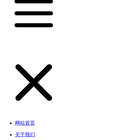
网站首页
关于我们