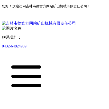
您好！欢迎访问吉林韦德官方网站矿山机械有限责任公司！
联系我们：
0432-64824939