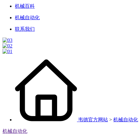
机械百科
机械自动化
联系我们
韦德官方网站
>
机械自动化
机械自动化