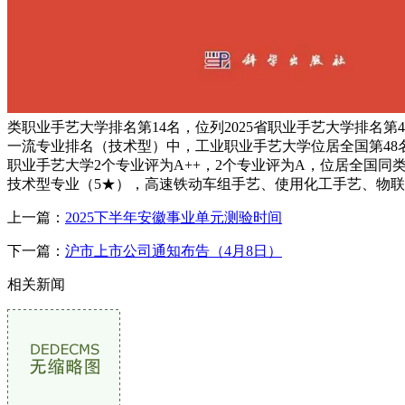
类职业手艺大学排名第14名，位列2025省职业手艺大学排名第
一流专业排名（技术型）中，工业职业手艺大学位居全国第48名
职业手艺大学2个专业评为A++，2个专业评为A，位居全国同
技术型专业（5★），高速铁动车组手艺、使用化工手艺、物联
上一篇：
2025下半年安徽事业单元测验时间
下一篇：
沪市上市公司通知布告（4月8日）
相关新闻